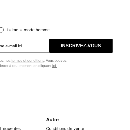
J'aime la mode homme
INSCRIVEZ-VOUS
tez nos
termes et conditions
. Vous pouvez
etter à tout moment en cliquant
ici.
Autre
 fréquentes
Conditions de vente