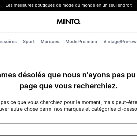
Les meilleures boutiques de mode du monde en un seul endroit
essoires
Sport
Marques
Mode Premium
Vintage/Pre-o
es désolés que nous n'ayons pas pu 
page que vous recherchiez.
 pas ce que vous cherchiez pour le moment, mais peut-êtr
uver autre chose parmi nos marques et catégories ci-dess