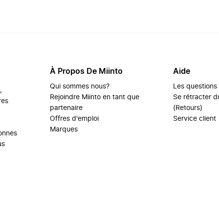
À Propos De Miinto
Aide
Qui sommes nous?
Les questions
,
Rejoindre Miinto en tant que
Se rétracter du
res
partenaire
(Retours)
Offres d'emploi
Service client
Marques
sonnes
us