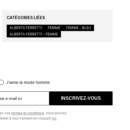
CATÉGORIES LIÉES
ALBERTA FERRETTI
FEMME
FEMME - BLEU
ALBERTA FERRETTI - FEMME
J'aime la mode homme
INSCRIVEZ-VOUS
tez nos
termes et conditions
. Vous pouvez
etter à tout moment en cliquant
ici.