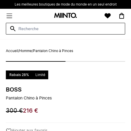
Les meilleures boutiques de mode du monde en un seul endroit
Accueil
/
Homme
/
Pantalon Chino à Pinces
Rabais 28%
Limité
BOSS
Pantalon Chino à Pinces
300 €
216 €
Ajouter aux favoris