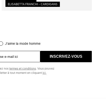
ELISABETTA FRANCHI - CARDIGANS
J'aime la mode homme
INSCRIVEZ-VOUS
tez nos
termes et conditions
. Vous pouvez
etter à tout moment en cliquant
ici.