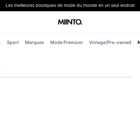
Les meilleures boutiques de mode du monde en un seul endroit
s
Sport
Marques
Mode Premium
Vintage/Pre-owned
n