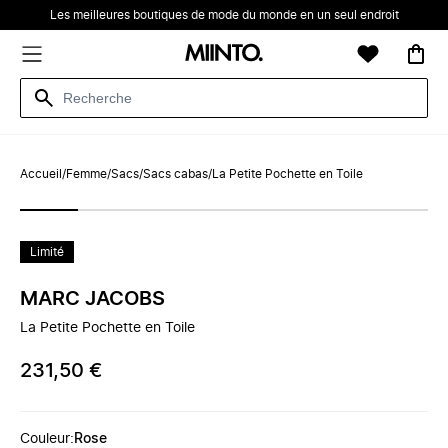
Les meilleures boutiques de mode du monde en un seul endroit
Accueil
/
Femme
/
Sacs
/
Sacs cabas
/
La Petite Pochette en Toile
Limité
MARC JACOBS
La Petite Pochette en Toile
231,50 €
Couleur
:
Rose