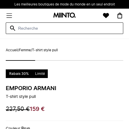
Les meilleures boutiques de mode du monde en un seul endroit
Accueil
/
Femme
/
T-shirt style pull
Rabais 30%
Limité
EMPORIO ARMANI
T-shirt style pull
227,50 €
159 €
Couleur
:
Brun