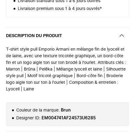
Livraison standard sous 1 à 6 jours ouvrés
Livraison premium sous 1 à 4 jours ouvrés*
DESCRIPTION DU PRODUIT
T-shirt style pull Emporio Armani en mélange fin de lyocell et
de laine, avec une texture tricotée graphique, un bord-côte
fin et un logo aigle ton sur ton brodé à l'ourlet. Attributs clés :
Marron | Brūna | Pelēka | Mélange lyocell et laine | Silhouette
style pull | Motif tricoté graphique | Bord-côte fin | Broderie
logo aigle ton sur ton à l'ourlet | Composition & entretien :
Lyocell | Laine
Couleur de la marque
:
Brun
Designer ID
:
EM004741AF24573U6285