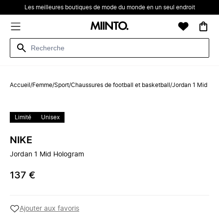
Les meilleures boutiques de mode du monde en un seul endroit
Accueil
/
Femme
/
Sport
/
Chaussures de football et basketball
/
Jordan 1 Mid Ho
Limité
Unisex
NIKE
Jordan 1 Mid Hologram
137 €
Ajouter aux favoris