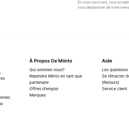
En vous inscrivant, vous accep
vous désabonner de notre newsl
À Propos De Miinto
Aide
Qui sommes nous?
Les questions
,
Rejoindre Miinto en tant que
Se rétracter du
res
partenaire
(Retours)
Offres d'emploi
Service client
Marques
sonnes
us