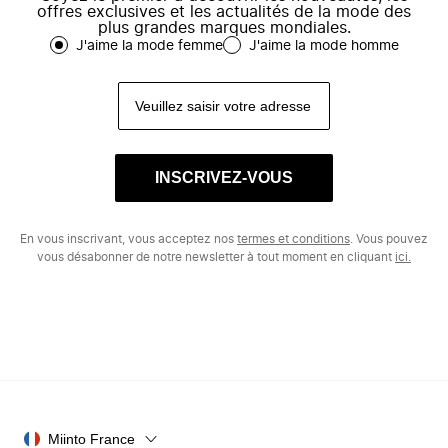
offres exclusives et les actualités de la mode des
plus grandes marques mondiales.
J'aime la mode femme
J'aime la mode homme
INSCRIVEZ-VOUS
En vous inscrivant, vous acceptez nos
termes et conditions
. Vous pouvez
vous désabonner de notre newsletter à tout moment en cliquant
ici.
Miinto France