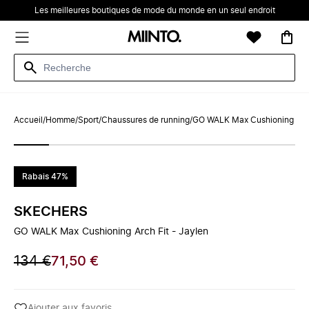
Les meilleures boutiques de mode du monde en un seul endroit
Accueil
/
Homme
/
Sport
/
Chaussures de running
/
GO WALK Max Cushioning Arch
Rabais 47%
SKECHERS
GO WALK Max Cushioning Arch Fit - Jaylen
134 €
71,50 €
Ajouter aux favoris