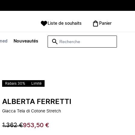
Liste de souhaits
Panier
wned
Nouveautés
Rabais 30%
Limité
ALBERTA FERRETTI
Giacca Tela di Cotone Stretch
1.362 €
953,50 €