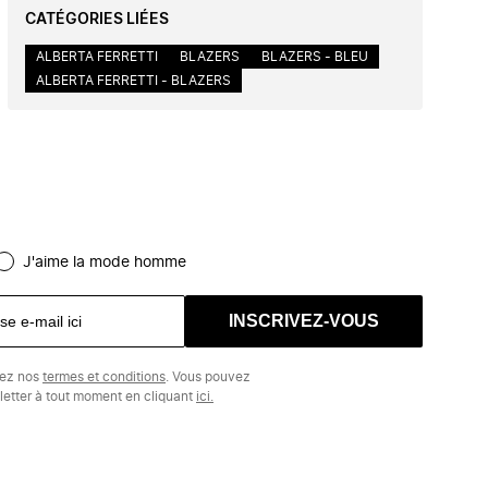
CATÉGORIES LIÉES
ALBERTA FERRETTI
BLAZERS
BLAZERS - BLEU
ALBERTA FERRETTI - BLAZERS
J'aime la mode homme
INSCRIVEZ-VOUS
tez nos
termes et conditions
. Vous pouvez
etter à tout moment en cliquant
ici.