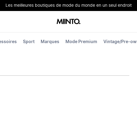
Les meilleures boutiques de mode du monde en un seul endroit
essoires
Sport
Marques
Mode Premium
Vintage/Pre-o