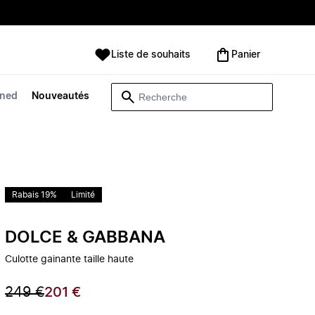
Liste de souhaits
Panier
wned
Nouveautés
Rabais 19%
Limité
DOLCE & GABBANA
Culotte gainante taille haute
249 €
201 €