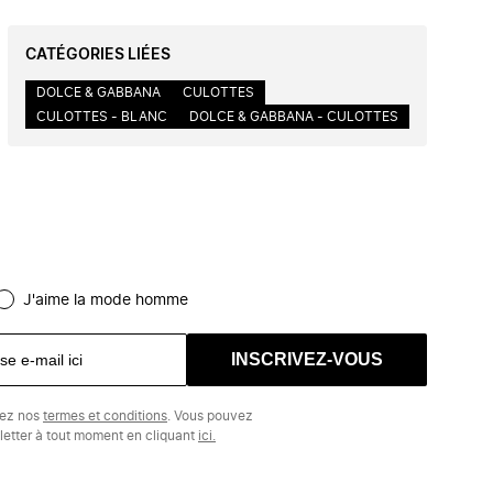
CATÉGORIES LIÉES
DOLCE & GABBANA
CULOTTES
CULOTTES - BLANC
DOLCE & GABBANA - CULOTTES
J'aime la mode homme
INSCRIVEZ-VOUS
tez nos
termes et conditions
. Vous pouvez
etter à tout moment en cliquant
ici.