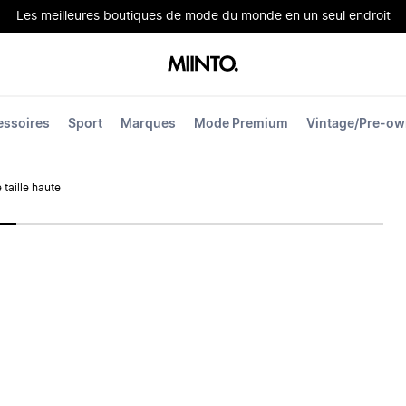
Les meilleures boutiques de mode du monde en un seul endroit
essoires
Sport
Marques
Mode Premium
Vintage/Pre-o
 taille haute