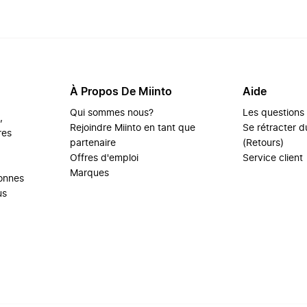
À Propos De Miinto
Aide
Qui sommes nous?
Les questions
,
Rejoindre Miinto en tant que
Se rétracter du
res
partenaire
(Retours)
Offres d'emploi
Service client
Marques
sonnes
us