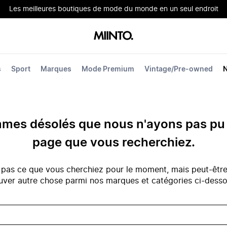
Les meilleures boutiques de mode du monde en un seul endroit
s
Sport
Marques
Mode Premium
Vintage/Pre-owned
es désolés que nous n'ayons pas pu 
page que vous recherchiez.
 pas ce que vous cherchiez pour le moment, mais peut-êtr
uver autre chose parmi nos marques et catégories ci-dess