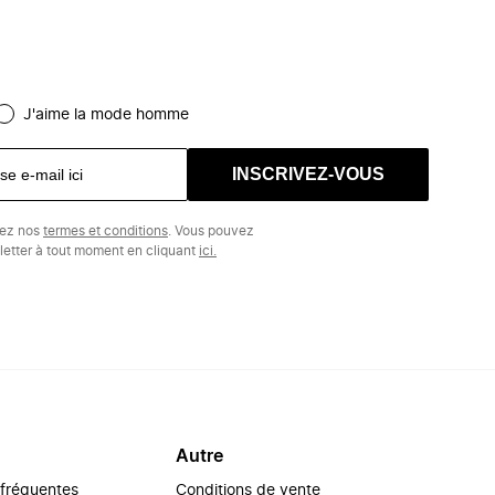
J'aime la mode homme
INSCRIVEZ-VOUS
tez nos
termes et conditions
. Vous pouvez
etter à tout moment en cliquant
ici.
Autre
 fréquentes
Conditions de vente