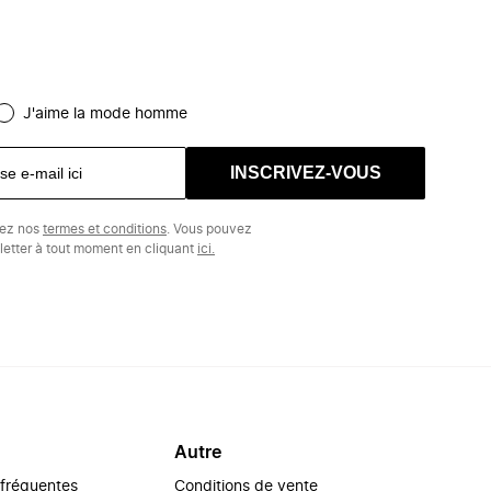
J'aime la mode homme
INSCRIVEZ-VOUS
tez nos
termes et conditions
. Vous pouvez
etter à tout moment en cliquant
ici.
Autre
 fréquentes
Conditions de vente