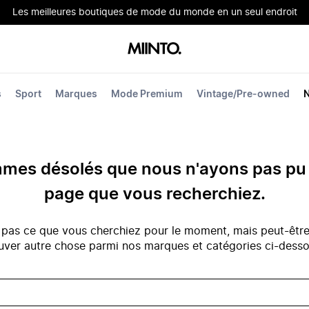
Les meilleures boutiques de mode du monde en un seul endroit
s
Sport
Marques
Mode Premium
Vintage/Pre-owned
es désolés que nous n'ayons pas pu 
page que vous recherchiez.
 pas ce que vous cherchiez pour le moment, mais peut-êtr
uver autre chose parmi nos marques et catégories ci-dess